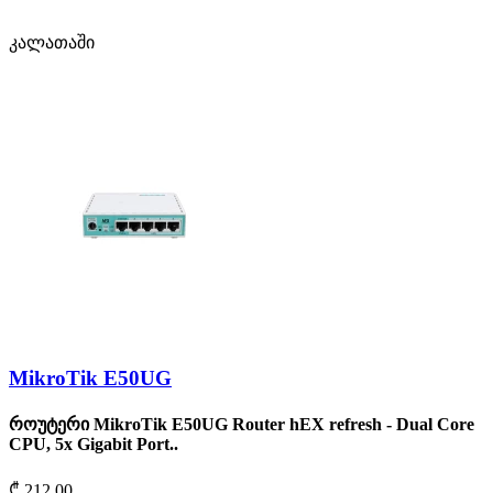
კალათაში
MikroTik E50UG
როუტერი MikroTik E50UG Router hEX refresh - Dual Core
CPU, 5x Gigabit Port..
₾ 212.00