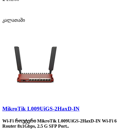
კალათაში
MikroTik L009UiGS-2HaxD-IN
Wi-Fi როუტერი MikroTik L009UiGS-2HaxD-IN Wi-Fi 6
Router 8x1Gbps, 2.5 G SFP Port..