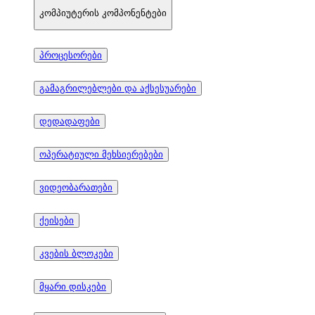
კომპიუტერის კომპონენტები
პროცესორები
გამაგრილებლები და აქსესუარები
დედადაფები
ოპერატიული მეხსიერებები
ვიდეობარათები
ქეისები
კვების ბლოკები
მყარი დისკები