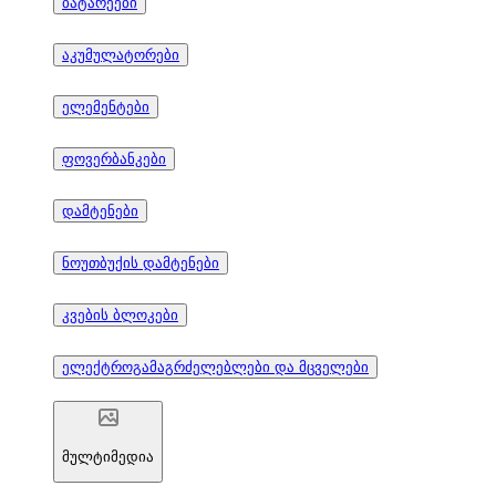
ბატარეები
აკუმულატორები
ელემენტები
ფოვერბანკები
დამტენები
ნოუთბუქის დამტენები
კვების ბლოკები
ელექტროგამაგრძელებლები და მცველები
მულტიმედია