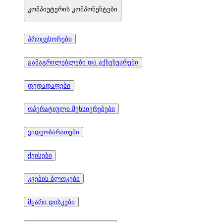
კომპიუტერის კომპონენტები
პროცესორები
გამაგრილებლები და აქსესუარები
დედადაფები
ოპერატიული მეხსიერებები
ვიდეობარათები
ქეისები
კვების ბლოკები
მყარი დისკები