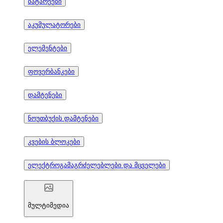
ბატარეები
აკუმულატორები
ელემენტები
ფოვერბანკები
დამტენები
ნოუთბუქის დამტენები
კვების ბლოკები
ელექტროგამაგრძელებლები და მცველები
მულტიმედია