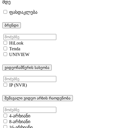
მდე
ფასდაკლება
ბრენდი
HiLook
Tenda
UNIVIEW
ვიდეოჩამწერის სახეობა
IP (NVR)
შემავალი ვიდეო არხის რაოდენობა
4-არხიანი
8-არხიანი
16-არხიანი