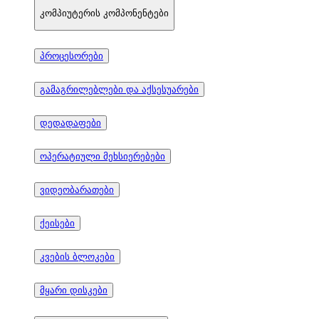
კომპიუტერის კომპონენტები
პროცესორები
გამაგრილებლები და აქსესუარები
დედადაფები
ოპერატიული მეხსიერებები
ვიდეობარათები
ქეისები
კვების ბლოკები
მყარი დისკები