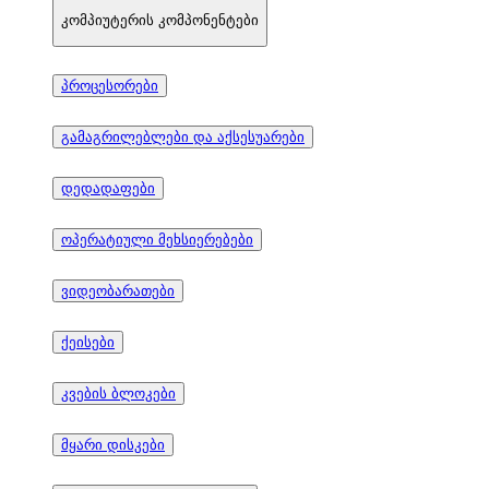
კომპიუტერის კომპონენტები
პროცესორები
გამაგრილებლები და აქსესუარები
დედადაფები
ოპერატიული მეხსიერებები
ვიდეობარათები
ქეისები
კვების ბლოკები
მყარი დისკები