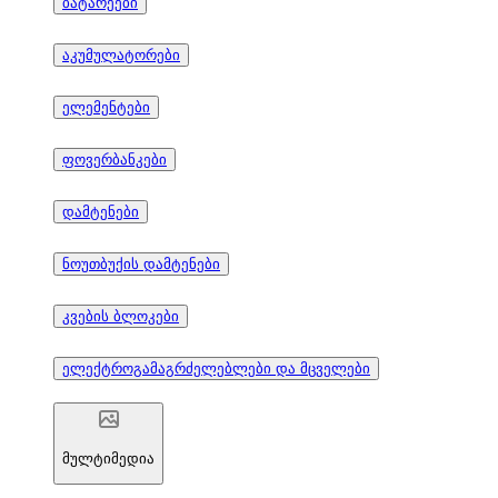
ბატარეები
აკუმულატორები
ელემენტები
ფოვერბანკები
დამტენები
ნოუთბუქის დამტენები
კვების ბლოკები
ელექტროგამაგრძელებლები და მცველები
მულტიმედია