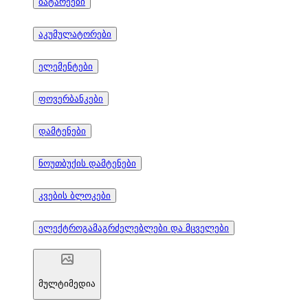
ბატარეები
აკუმულატორები
ელემენტები
ფოვერბანკები
დამტენები
ნოუთბუქის დამტენები
კვების ბლოკები
ელექტროგამაგრძელებლები და მცველები
მულტიმედია