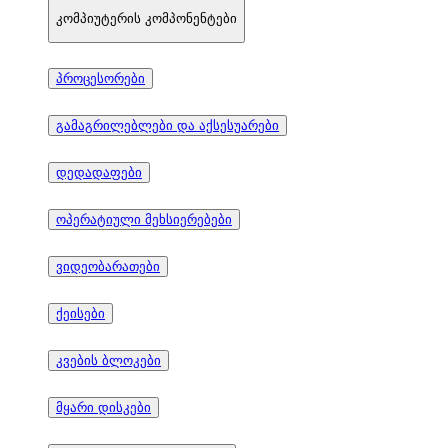
კომპიუტერის კომპონენტები
პროცესორები
გამაგრილებლები და აქსესუარები
დედადაფები
ოპერატიული მეხსიერებები
ვიდეობარათები
ქეისები
კვების ბლოკები
მყარი დისკები