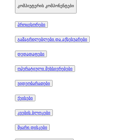
კომპიუტერის კომპონენტები
პროცესორები
გამაგრილებლები და აქსესუარები
დედადაფები
ოპერატიული მეხსიერებები
ვიდეობარათები
ქეისები
კვების ბლოკები
მყარი დისკები