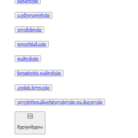
ბატარეები
აკუმულატორები
ელემენტები
ფოვერბანკები
დამტენები
ნოუთბუქის დამტენები
კვების ბლოკები
ელექტროგამაგრძელებლები და მცველები
მულტიმედია