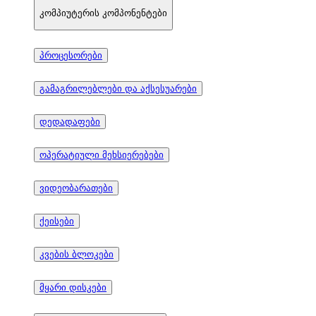
კომპიუტერის კომპონენტები
პროცესორები
გამაგრილებლები და აქსესუარები
დედადაფები
ოპერატიული მეხსიერებები
ვიდეობარათები
ქეისები
კვების ბლოკები
მყარი დისკები