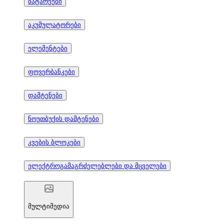
ბატარეები
აკუმულატორები
ელემენტები
ფოვერბანკები
დამტენები
ნოუთბუქის დამტენები
კვების ბლოკები
ელექტროგამაგრძელებლები და მცველები
მულტიმედია