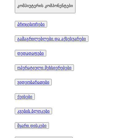
კომპიუტერის კომპონენტები
პროცესორები
გამაგრილებლები და აქსესუარები
დედადაფები
ოპერატიული მეხსიერებები
ვიდეობარათები
ქეისები
კვების ბლოკები
მყარი დისკები